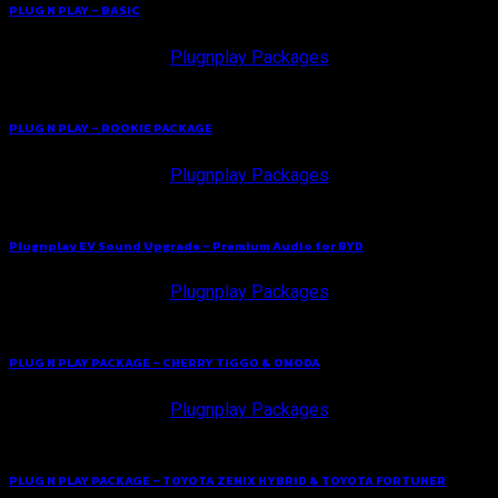
PLUG N PLAY – BASIC
Plugnplay Packages
PLUG N PLAY – ROOKIE PACKAGE
Plugnplay Packages
Plugnplay EV Sound Upgrade – Premium Audio for BYD
Plugnplay Packages
PLUG N PLAY PACKAGE – CHERRY TIGGO & OMODA
Plugnplay Packages
PLUG N PLAY PACKAGE – TOYOTA ZENIX HYBRID & TOYOTA FORTUNER