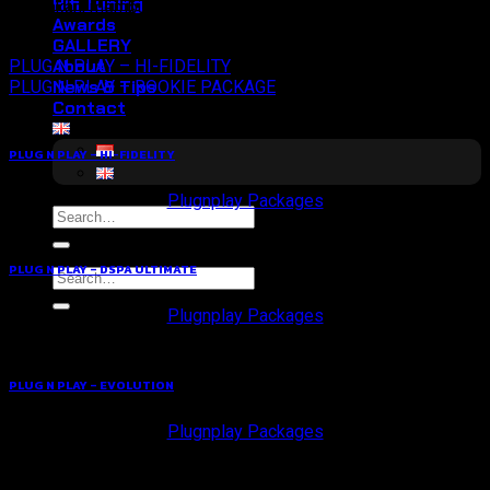
Hifi Tuning
dirasakan, membuat setiap perjalanan lebih bermakna.
Awards
GALLERY
About
PLUG N PLAY – HI-FIDELITY
News & Tips
PLUG N PLAY – ROOKIE PACKAGE
Contact
PLUG N PLAY – HI-FIDELITY
Plugnplay Packages
Search
for:
PLUG N PLAY – DSPA ULTIMATE
Search
for:
Plugnplay Packages
PLUG N PLAY – EVOLUTION
Plugnplay Packages