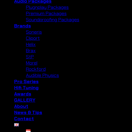
Audio Packages
Plugnplay Packages
Premium Packages
Soundproofing Packages
Brands
Soneris
Cliport
Helix
Brax
StP
Morel
Rockford
Audible Physics
Pro Series
Hifi Tuning
Awards
GALLERY
About
News & Tips
Contact