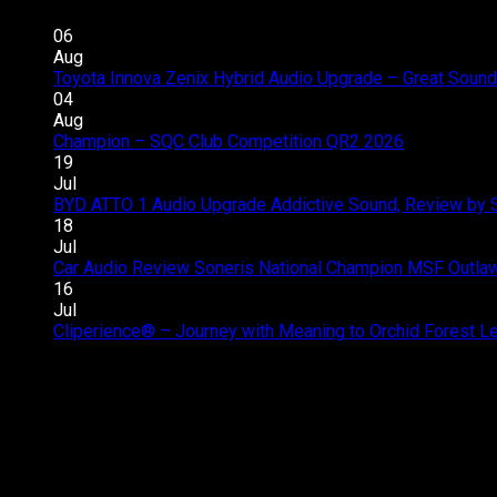
06
Aug
Toyota Innova Zenix Hybrid Audio Upgrade – Great Sound
04
Aug
Champion – SQC Club Competition QR2 2026
Comments 
19
Jul
BYD ATTO 1 Audio Upgrade Addictive Sound, Review by 
18
Jul
Car Audio Review Soneris National Champion MSF Outlaw 
16
Jul
Cliperience® – Journey with Meaning to Orchid Forest 