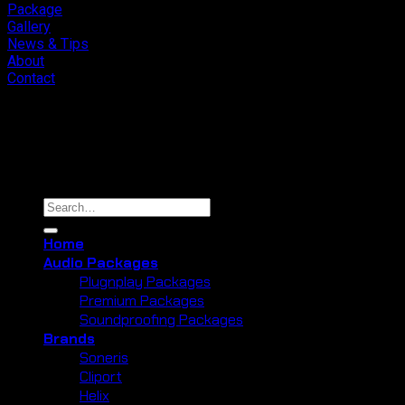
Package
Gallery
News & Tips
About
Contact
Copyright 2026 ©
Cliport Audio
Search
for:
Home
Audio Packages
Plugnplay Packages
Premium Packages
Soundproofing Packages
Brands
Soneris
Cliport
Helix