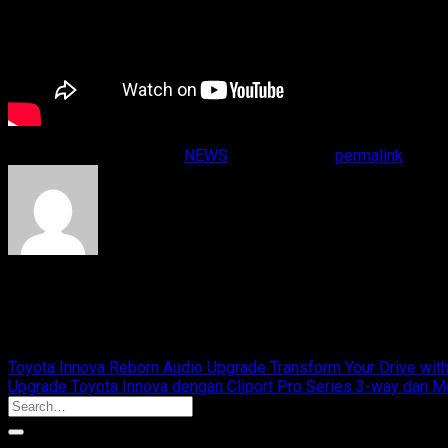
This entry was posted in
NEWS
. Bookmark the
permalink
.
cliport
Your Expertise Car Audio
Toyota Innova Reborn Audio Upgrade Transform Your Drive with 
Upgrade Toyota Innova dengan Cliport Pro Series 3-way dan
Recent Posts