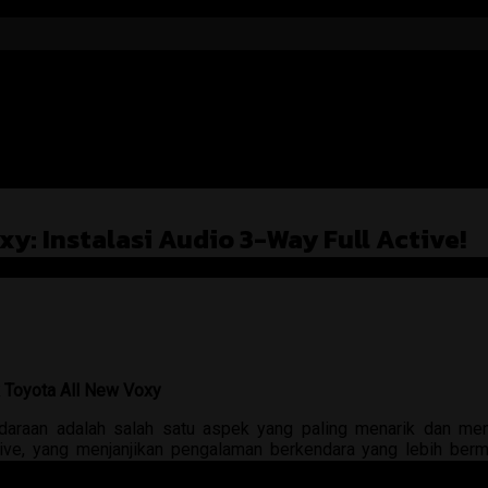
y: Instalasi Audio 3-Way Full Active!
 Toyota All New Voxy
ndaraan adalah salah satu aspek yang paling menarik dan men
ctive, yang menjanjikan pengalaman berkendara yang lebih ber
ar biasa bagi pengguna Toyota All New Voxy.