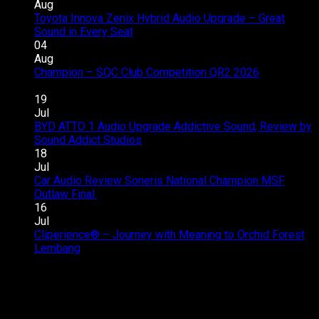
Aug
Toyota Innova Zenix Hybrid Audio Upgrade – Great
on
Sound in Every Seat
Comments Off
Toyota
04
Innova
Aug
Zenix
Champion – SQC Club Competition QR2 2026
on
Hybrid
Comments Off
Champion
Audio
19
–
Upgrade
Jul
SQC
–
BYD ATTO 1 Audio Upgrade Addictive Sound, Review by
Club
Great
on
Sound Addict Studios
Comments Off
Competition
Sound
BYD
18
QR2
in
ATTO
Jul
2026
Every
1
Car Audio Review Soneris National Champion MSF
on
Seat
Audio
Outlaw Final.
Comments Off
Car
Upgrade
16
Audio
Addictive
Jul
Review
Sound,
Cliperience® – Journey with Meaning to Orchid Forest
on
Soneris
Review
Lembang
Comments Off
Cliperience®
National
by
–
Champion
Sound
Journey
MSF
Addict
with
Outlaw
Studios
Meaning
Final.