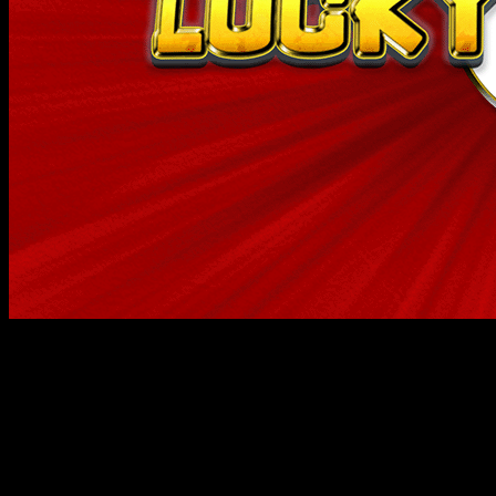
Faire Usage des Free Spins
Les
Lucky8 free spins
sont une autre caractéristique
populaire qui permet aux joueurs de tenter leur chance sans
risquer leur propre argent. Ces tours gratuits sont souvent
offerts sur certaines machines à sous et peuvent être une