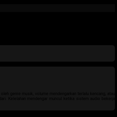
n oleh genre musik, volume mendengarkan terlalu kencang, atau
adari. Kelelahan mendengar muncul ketika sistem audio bekerja
rusaha “menerjemahkan” apa yang didengar. Tanpa terasa, fokus