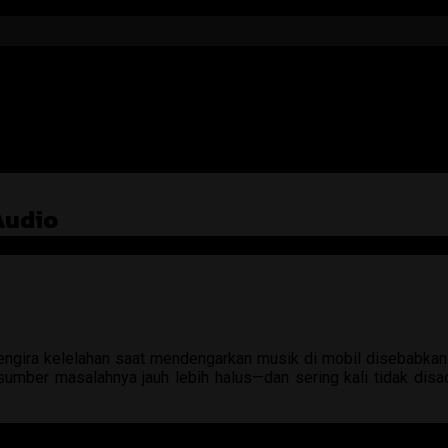
Audio
 mengira kelelahan saat mendengarkan musik di mobil disebabka
 sumber masalahnya jauh lebih halus—dan sering kali tidak dis
au karakter yang tidak seimbang membuat otak terus-menerus be