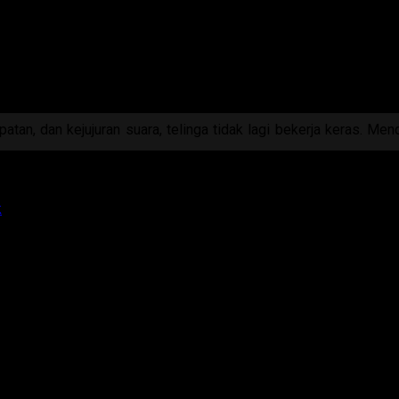
 tidak selaras, perangkat yang tidak saling mendukung, distorsi 
erdengar “ada”, tapi tidak pernah benar-benar tenang.
minta untuk didengarkan lebih keras.
baik justru hadir dengan ringan. Mengalir natural. Membiarkan 
an, dan kejujuran suara, telinga tidak lagi bekerja keras. Men
kan pada kesan pertama— melainkan pada kenyamanan yang bertah
k
.