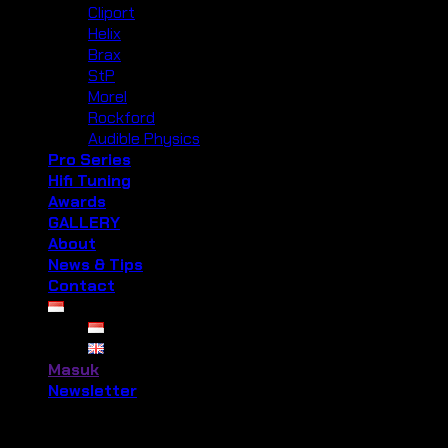
Cliport
Helix
Brax
StP
Morel
Rockford
Audible Physics
Pro Series
Hifi Tuning
Awards
GALLERY
About
News & Tips
Contact
Masuk
Newsletter