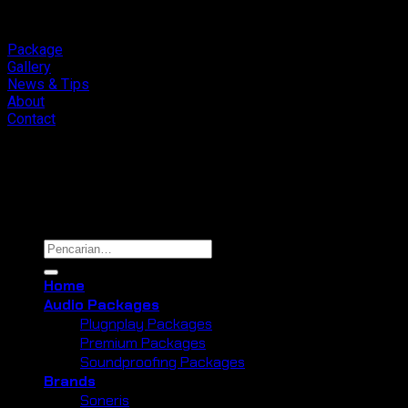
Package
Gallery
News & Tips
About
Contact
Copyright 2026 ©
Cliport Audio
Pencarian
untuk:
Home
Audio Packages
Plugnplay Packages
Premium Packages
Soundproofing Packages
Brands
Soneris