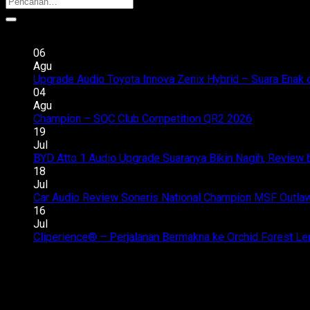
Recent Posts
06
Agu
Upgrade Audio Toyota Innova Zenix Hybrid – Suara Enak 
04
Agu
Champion – SQC Club Competition QR2 2026
Komentar D
19
Jul
BYD Atto 1 Audio Upgrade Suaranya Bikin Nagih, Review 
18
Jul
Car Audio Review Soneris National Champion MSF Outlaw 
16
Jul
Cliperience® – Perjalanan Bermakna ke Orchid Forest L