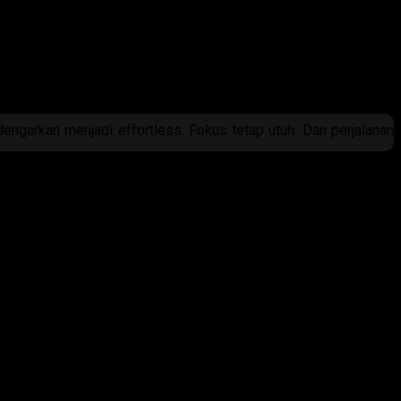
kecil yang tersembunyi, atau tuning yang mengejar kesan mewah di
musik menemani perjalanan, bukan menguasainya.
dengarkan menjadi effortless. Fokus tetap utuh. Dan perjalanan
an lama.