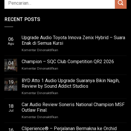
RECENT POSTS
Upgrade Audio Toyota Innova Zenix Hybrid – Suara
06
Enak di Semua Kursi
Agu
pada
Komentar Dinonaktifkan
Upgrade
Audio
Champion – SQC Club Competition QR2 2026
04
Toyota
Agu
pada
Komentar Dinonaktifkan
Innova
Champion
Zenix
–
BYD Atto 1 Audio Upgrade Suaranya Bikin Nagih,
Hybrid
19
SQC
–
Review by Sound Addict Studios
Jul
Club
Suara
pada
Komentar Dinonaktifkan
Competition
Enak
BYD
QR2
di
Atto
2026
Car Audio Review Soneris National Champion MSF
Semua
18
1
Outlaw Final.
Kursi
Jul
Audio
pada
Komentar Dinonaktifkan
Upgrade
Car
Suaranya
Audio
Cliperience® – Perjalanan Bermakna ke Orchid
Bikin
16