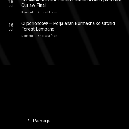
18
1
Outlaw Final.
Kursi
Jul
Audio
pada
Komentar Dinonaktifkan
Upgrade
Car
Suaranya
Audio
Cliperience® – Perjalanan Bermakna ke Orchid
Bikin
16
Review
Nagih,
Forest Lembang
Jul
Soneris
Review
pada
Komentar Dinonaktifkan
National
by
Cliperience®
Champion
Sound
–
MSF
Addict
Perjalanan
Outlaw
Studios
Bermakna
Final.
ke
Orchid
Forest
Lembang
Package