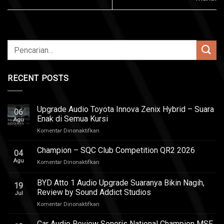
RECENT POSTS
Upgrade Audio Toyota Innova Zenix Hybrid – Suara
06
Enak di Semua Kursi
Agu
pada
Komentar Dinonaktifkan
Upgrade
Audio
Champion – SQC Club Competition QR2 2026
04
Toyota
Agu
pada
Komentar Dinonaktifkan
Innova
Champion
Zenix
–
BYD Atto 1 Audio Upgrade Suaranya Bikin Nagih,
Hybrid
19
SQC
–
Review by Sound Addict Studios
Jul
Club
Suara
pada
Komentar Dinonaktifkan
Competition
Enak
BYD
QR2
di
Atto
2026
Car Audio Review Soneris National Champion MSF
Semua