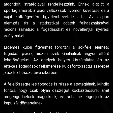
átgondolt stratégiával rendelkezzünk. Ennek alapját a
sportágismeret, a piaci változások nyomon követése és a
saját költségvetés figyelembevétele adja. Az alapos
elemzés és a statisztikai adatok felhasználásával
racionalizálhatjuk a fogadásokat és növelhetjük nyerési
esélyeinket.
Érdemes külön figyelmet fordítani a sokféle elérhető
fogadási piacra, hiszen ezek kínálhatnak nagyon eltérő
lehetőségeket. Az esélyek helyes kiszámítása és az
értékes fogadások felismerése kulcsfontosságú szerepet
játszik a hosszú távú sikerben.
A felelősségteljes fogadás is része a stratégiának. Mindig
fontos, hogy csak olyan összeget kockáztassunk, amit
megengedhetünk magunknak, és soha ne engedjünk az
impulzív döntéseknek.