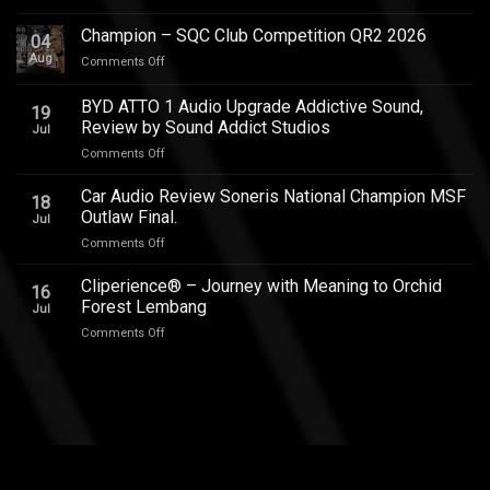
Toyota
Innova
Champion – SQC Club Competition QR2 2026
04
Zenix
Aug
on
Comments Off
Hybrid
Champion
Audio
–
BYD ATTO 1 Audio Upgrade Addictive Sound,
Upgrade
19
SQC
–
Review by Sound Addict Studios
Jul
Club
Great
on
Comments Off
Competition
Sound
BYD
QR2
in
ATTO
2026
Car Audio Review Soneris National Champion MSF
Every
18
1
Outlaw Final.
Seat
Jul
Audio
on
Comments Off
Upgrade
Car
Addictive
Audio
Cliperience® – Journey with Meaning to Orchid
Sound,
16
Review
Review
Forest Lembang
Jul
Soneris
by
on
Comments Off
National
Sound
Cliperience®
Champion
Addict
–
MSF
Studios
Journey
Outlaw
with
Final.
Meaning
to
Orchid
Forest