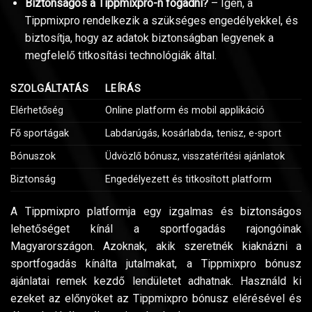
Biztonságos a Tippmixpro-n fogadni?
– Igen, a
Tippmixpro rendelkezik a szükséges engedélyekkel, és
biztosítja, hogy az adatok biztonságban legyenek a
megfelelő titkosítási technológiák által.
SZOLGÁLTATÁS
LEÍRÁS
Elérhetőség
Online platform és mobil applikáció
Fő sportágak
Labdarúgás, kosárlabda, tenisz, e-sport
Bónuszok
Üdvözlő bónusz, visszatérítési ajánlatok
Biztonság
Engedélyezett és titkosított platform
A Tippmixpro platformja egy izgalmas és biztonságos
lehetőséget kínál a sportfogadás rajongóinak
Magyarországon. Azoknak, akik szeretnék kiaknázni a
sportfogadás kínálta jutalmakat, a Tippmixpro bónusz
ajánlatai remek kezdő lendületet adhatnak. Használd ki
ezeket az előnyöket az
Tippmixpro bónusz
elérésével és