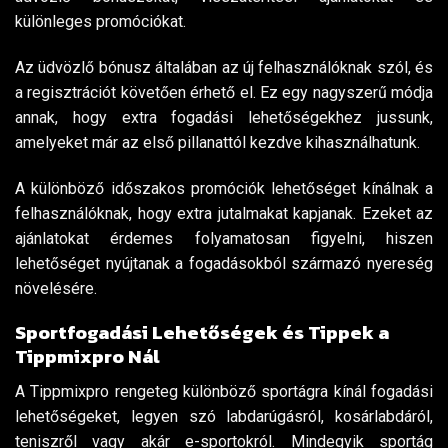
különleges promóciókat.
Az üdvözlő bónusz általában az új felhasználóknak szól, és
a regisztrációt követően érhető el. Ez egy nagyszerű módja
annak, hogy extra fogadási lehetőségekhez jussunk,
amelyeket már az első pillanattól kezdve kihasználhatunk.
A különböző időszakos promóciók lehetőséget kínálnak a
felhasználóknak, hogy extra jutalmakat kapjanak. Ezeket az
ajánlatokat érdemes folyamatosan figyelni, hiszen
lehetőséget nyújtanak a fogadásokból származó nyereség
növelésére.
Sportfogadási Lehetőségek és Tippek a
Tippmixpro Nál
A Tippmixpro rengeteg különböző sportágra kínál fogadási
lehetőségeket, legyen szó labdarúgásról, kosárlabdáról,
teniszről vagy akár e-sportokról. Mindegyik sportág