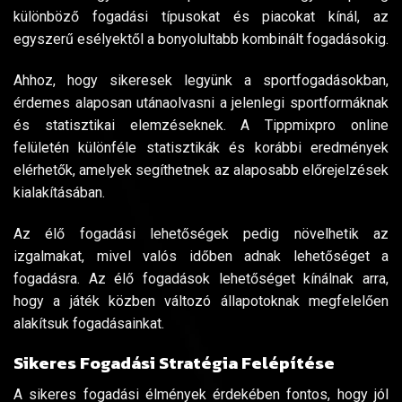
különböző fogadási típusokat és piacokat kínál, az
egyszerű esélyektől a bonyolultabb kombinált fogadásokig.
Ahhoz, hogy sikeresek legyünk a sportfogadásokban,
érdemes alaposan utánaolvasni a jelenlegi sportformáknak
és statisztikai elemzéseknek. A Tippmixpro online
felületén különféle statisztikák és korábbi eredmények
elérhetők, amelyek segíthetnek az alaposabb előrejelzések
kialakításában.
Az élő fogadási lehetőségek pedig növelhetik az
izgalmakat, mivel valós időben adnak lehetőséget a
fogadásra. Az élő fogadások lehetőséget kínálnak arra,
hogy a játék közben változó állapotoknak megfelelően
alakítsuk fogadásainkat.
Sikeres Fogadási Stratégia Felépítése
A sikeres fogadási élmények érdekében fontos, hogy jól