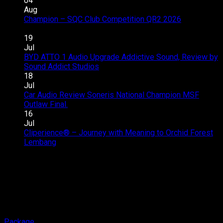
04
Innova
Aug
Zenix
Champion – SQC Club Competition QR2 2026
on
Hybrid
Comments Off
Champion
Audio
19
–
Upgrade
Jul
SQC
–
BYD ATTO 1 Audio Upgrade Addictive Sound, Review by
Club
Great
on
Sound Addict Studios
Comments Off
Competition
Sound
BYD
18
QR2
in
ATTO
Jul
2026
Every
1
Car Audio Review Soneris National Champion MSF
on
Seat
Audio
Outlaw Final.
Comments Off
Car
Upgrade
16
Audio
Addictive
Jul
Review
Sound,
Cliperience® – Journey with Meaning to Orchid Forest
on
Soneris
Review
Lembang
Comments Off
Cliperience®
National
by
–
Champion
Sound
Journey
MSF
Addict
with
Outlaw
Studios
Meaning
Final.
to
Orchid
Forest
Package