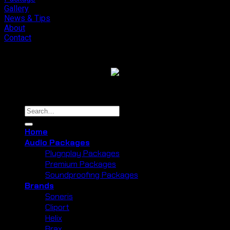
Lembang
Gallery
News & Tips
About
Contact
Copyright 2026 ©
Cliport Audio
Search
for:
Home
Audio Packages
Plugnplay Packages
Premium Packages
Soundproofing Packages
Brands
Soneris
Cliport
Helix
Brax