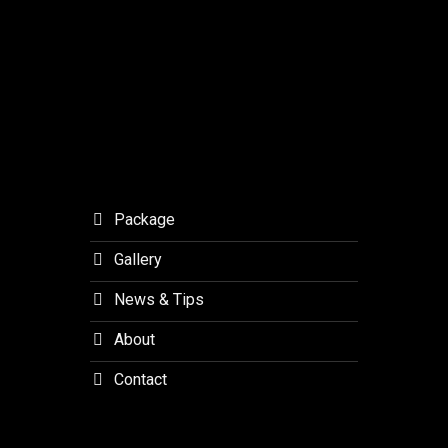
Meaning
to
Orchid
Forest
Lembang
Package
Gallery
News & Tips
About
Contact