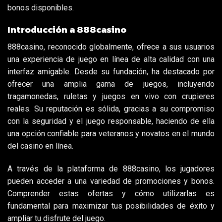
bonos disponibles.
Introducción a 888casino
888casino, reconocido globalmente, ofrece a sus usuarios
una experiencia de juego en línea de alta calidad con una
interfaz amigable. Desde su fundación, ha destacado por
ofrecer una amplia gama de juegos, incluyendo
tragamonedas, ruletas y juegos en vivo con crupieres
reales. Su reputación es sólida, gracias a su compromiso
con la seguridad y el juego responsable, haciendo de ella
una opción confiable para veteranos y novatos en el mundo
del casino en línea.
A través de la plataforma de
888casino
, los jugadores
pueden acceder a una variedad de promociones y bonos.
Comprender estas ofertas y cómo utilizarlas es
fundamental para maximizar tus posibilidades de éxito y
ampliar tu disfrute del juego.