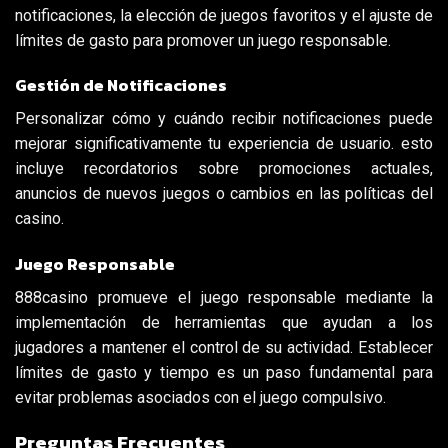
notificaciones, la elección de juegos favoritos y el ajuste de
límites de gasto para promover un juego responsable.
Gestión de Notificaciones
Personalizar cómo y cuándo recibir notificaciones puede
mejorar significativamente tu experiencia de usuario. esto
incluye recordatorios sobre promociones actuales,
anuncios de nuevos juegos o cambios en las políticas del
casino.
Juego Responsable
888casino promueve el juego responsable mediante la
implementación de herramientas que ayudan a los
jugadores a mantener el control de su actividad. Establecer
límites de gasto y tiempo es un paso fundamental para
evitar problemas asociados con el juego compulsivo.
Preguntas Frecuentes