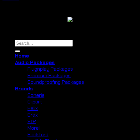
Copyright 2026 ©
Cliport Audio
Search
for:
Home
Audio Packages
Plugnplay Packages
Premium Packages
Soundproofing Packages
Brands
Soneris
Cliport
Helix
Brax
StP
Morel
Rockford