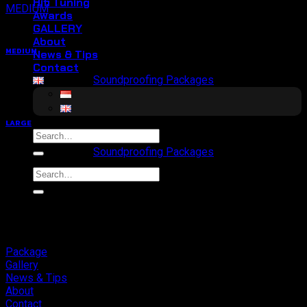
Hifi Tuning
MEDIUM
Awards
GALLERY
About
MEDIUM
News & Tips
Contact
Soundproofing Packages
LARGE
Search
for:
Soundproofing Packages
Search
for:
Package
Gallery
News & Tips
About
Contact