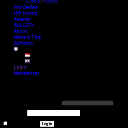
Audible Physics
Pro Series
Hifi Tuning
Awards
GALLERY
About
News & Tips
Contact
Login
Newsletter
Login
Required
Username or email address
*
Required
Password
*
Remember me
Log in