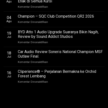
Enak di Semua Kursi
Agu
pada
Komentar Dinonaktifkan
Upgrade
Audio
Champion – SQC Club Competition QR2 2026
04
Toyota
Agu
pada
Komentar Dinonaktifkan
Innova
Champion
Zenix
–
BYD Atto 1 Audio Upgrade Suaranya Bikin Nagih,
Hybrid
19
SQC
–
Review by Sound Addict Studios
Jul
Club
Suara
pada
Komentar Dinonaktifkan
Competition
Enak
BYD
QR2
di
Atto
2026
Car Audio Review Soneris National Champion MSF
Semua
18
1
Outlaw Final.
Kursi
Jul
Audio
pada
Komentar Dinonaktifkan
Upgrade
Car
Suaranya
Audio
Cliperience® – Perjalanan Bermakna ke Orchid
Bikin
16
Review
Nagih,
Forest Lembang
Jul
Soneris
Review
pada
Komentar Dinonaktifkan
National
by
Cliperience®
Champion
Sound
–
MSF
Addict
Perjalanan
Outlaw
Studios
Bermakna
Final.
ke
Orchid