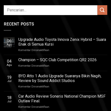
RECENT POSTS
Upgrade Audio Toyota Innova Zenix Hybrid – Suara
06
Enak di Semua Kursi
Agu
pada
Komentar Dinonaktifkan
Upgrade
Audio
Champion – SQC Club Competition QR2 2026
04
Toyota
Agu
pada
Komentar Dinonaktifkan
Innova
Champion
Zenix
–
BYD Atto 1 Audio Upgrade Suaranya Bikin Nagih,
Hybrid
19
SQC
–
Review by Sound Addict Studios
Jul
Club
Suara
pada
Komentar Dinonaktifkan
Competition
Enak
BYD
QR2
di
Atto
2026
Car Audio Review Soneris National Champion MSF
Semua
18
1
Outlaw Final.
Kursi
Jul
Audio
pada
Komentar Dinonaktifkan
Upgrade
Car