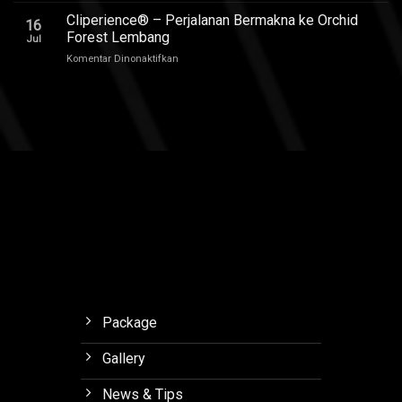
Suaranya
Audio
Cliperience® – Perjalanan Bermakna ke Orchid
Bikin
16
Review
Nagih,
Forest Lembang
Jul
Soneris
Review
pada
Komentar Dinonaktifkan
National
by
Cliperience®
Champion
Sound
–
MSF
Addict
Perjalanan
Outlaw
Studios
Bermakna
Final.
ke
Orchid
Forest
Lembang
Package
Gallery
News & Tips