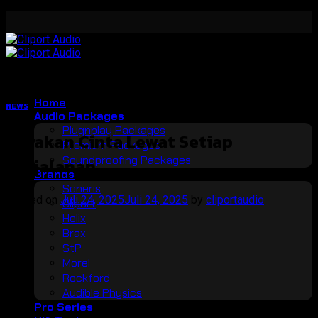
Skip
to
content
Home
NEWS
Audio Packages
Plugnplay Packages
Rayakan Cinta Lewat Setiap
Premium Packages
Soundproofing Packages
Perjalanan
Brands
Soneris
Posted on
Juli 24, 2025
Juli 24, 2025
by
cliportaudio
Cliport
Helix
24
Brax
Jul
StP
Morel
Rockford
Audible Physics
Pro Series