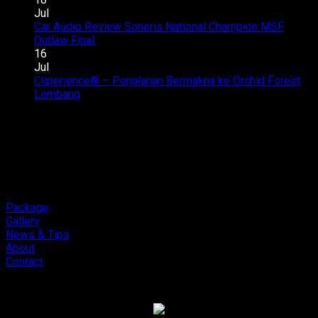
QR2
di
Atto
Jul
2026
Semua
1
Car Audio Review Soneris National Champion MSF
pada
Kursi
Audio
Outlaw Final.
Komentar Dinonaktifkan
Car
Upgrade
16
Audio
Suarany
Jul
Review
Bikin
Cliperience® – Perjalanan Bermakna ke Orchid Forest
pada
Soneris
Nagih,
Lembang
Komentar Dinonaktifkan
Cliperience®
National
Review
–
Champion
by
Perjalanan
MSF
Sound
Bermakna
Outlaw
Addict
ke
Final.
Studios
Orchid
Forest
Lembang
Package
Gallery
News & Tips
About
Contact