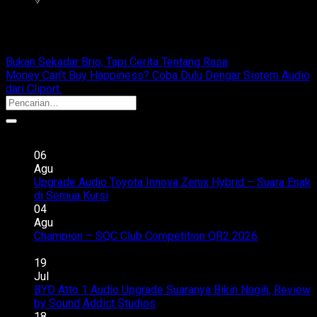
cliportaudio
Bukan Sekadar Brio, Tapi Cerita Tentang Rasa
Money Can’t Buy Happiness? Coba Dulu Dengar Sistem Audio
dari Cliport.
Recent Posts
06
Agu
Upgrade Audio Toyota Innova Zenix Hybrid – Suara Enak
pada
di Semua Kursi
Komentar Dinonaktifkan
Upgrade
04
Audio
Agu
Toyota
Champion – SQC Club Competition QR2 2026
Komentar
pada
Innova
Dinonaktifkan
Champion
Zenix
19
–
Hybrid
Jul
SQC
–
BYD Atto 1 Audio Upgrade Suaranya Bikin Nagih, Review
Club
Suara
pada
by Sound Addict Studios
Komentar Dinonaktifkan
Competition
Enak
BYD
18