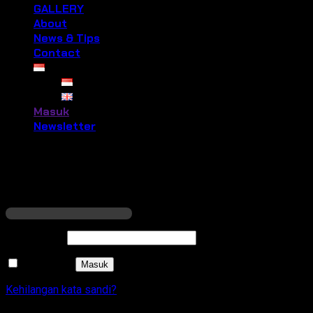
GALLERY
About
News & Tips
Contact
Masuk
Newsletter
Masuk
W
Nama pengguna atau alamat email
*
Wajib
Kata sandi
*
Ingat saya
Masuk
Kehilangan kata sandi?