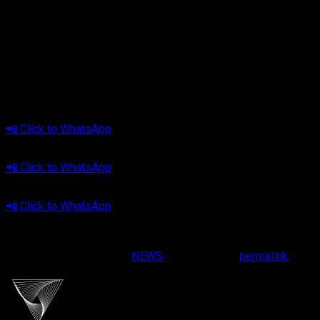
Inilah
Your Meaningful Drive
. Soundtrack untuk hidup yang
benar-benar kamu inginkan.
🔊
Yuk, bikin setiap perjalanan jadi lebih bermakna.
Klik lokasi kamu dan konsultasi sekarang:
📍 Jabodetabek
📲 Click to WhatsApp
📍 Bandung
📲 Click to WhatsApp
📍 Tasikmalaya
📲 Click to WhatsApp
Cliport Audio — #YourMeaningfulDrive
This entry was posted in
NEWS
. Bookmark the
permalink
.