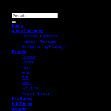
Copyright 2026 ©
Cliport Audio
Pencarian
untuk:
Home
Audio Packages
Plugnplay Packages
Premium Packages
Soundproofing Packages
Brands
Soneris
Cliport
Helix
Brax
StP
Morel
Rockford
Audible Physics
Pro Series
Hifi Tuning
Awards