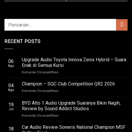
RECENT POSTS
Upgrade Audio Toyota Innova Zenix Hybrid – Suara
06
Enak di Semua Kursi
Agu
pada
Komentar Dinonaktifkan
Upgrade
Audio
Champion – SQC Club Competition QR2 2026
04
Toyota
Agu
pada
Komentar Dinonaktifkan
Innova
Champion
Zenix
–
BYD Atto 1 Audio Upgrade Suaranya Bikin Nagih,
Hybrid
19
SQC
–
Review by Sound Addict Studios
Jul
Club
Suara
pada
Komentar Dinonaktifkan
Competition
Enak
BYD
QR2
di
Atto
2026
Car Audio Review Soneris National Champion MSF
Semua
18
1