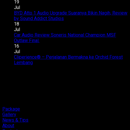
Champion
Zenix
19
–
Hybrid
Jul
SQC
–
BYD Atto 1 Audio Upgrade Suaranya Bikin Nagih, Review
Club
Suara
pada
by Sound Addict Studios
Komentar Dinonaktifkan
Competition
Enak
BYD
18
QR2
di
Atto
Jul
2026
Semua
1
Car Audio Review Soneris National Champion MSF
pada
Kursi
Audio
Outlaw Final.
Komentar Dinonaktifkan
Car
Upgrade
16
Audio
Suarany
Jul
Review
Bikin
Cliperience® – Perjalanan Bermakna ke Orchid Forest
pada
Soneris
Nagih,
Lembang
Komentar Dinonaktifkan
Cliperience®
National
Review
–
Champion
by
Perjalanan
MSF
Sound
Bermakna
Outlaw
Addict
ke
Final.
Studios
Orchid
Forest
Lembang
Package
Gallery
News & Tips
About