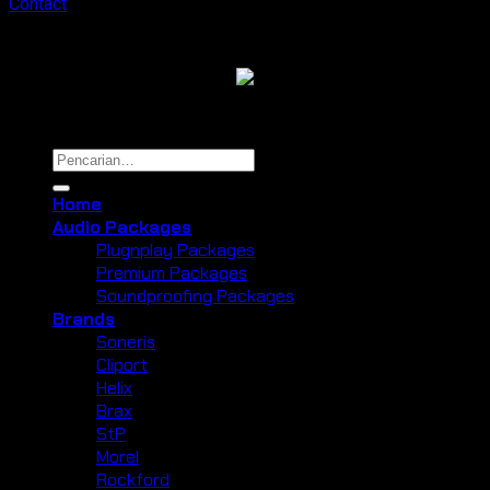
Contact
Copyright 2026 ©
Cliport Audio
Pencarian
untuk:
Home
Audio Packages
Plugnplay Packages
Premium Packages
Soundproofing Packages
Brands
Soneris
Cliport
Helix
Brax
StP
Morel
Rockford