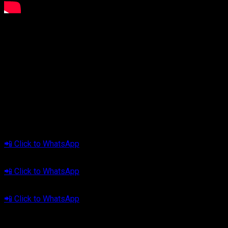
Experience, expertise, dan championship dari Cliport lah yang
bikin Om Angga yakin buat install dan tuning audio mobilnya
dengan kami, Clipeople. Dari mulai audio untuk sehari-hari
hingga audio kelas kompetisi, Om Angga selalu merasa
sangat puas dengan service dan kualitas yang Cliport berikan
😎
🔊
Yuk, bikin setiap perjalanan jadi lebih bermakna.
Klik lokasi kamu dan konsultasi sekarang:
📍 Jabodetabek
📲 Click to WhatsApp
📍 Bandung
📲 Click to WhatsApp
📍 Tasikmalaya
📲 Click to WhatsApp
Cliport Audio — #YourMeaningfulDrive