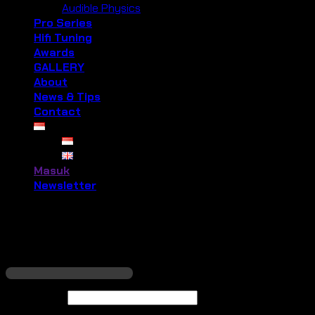
Audible Physics
Pro Series
Hifi Tuning
Awards
GALLERY
About
News & Tips
Contact
Masuk
Newsletter
Masuk
W
Nama pengguna atau alamat email
*
Wajib
Kata sandi
*