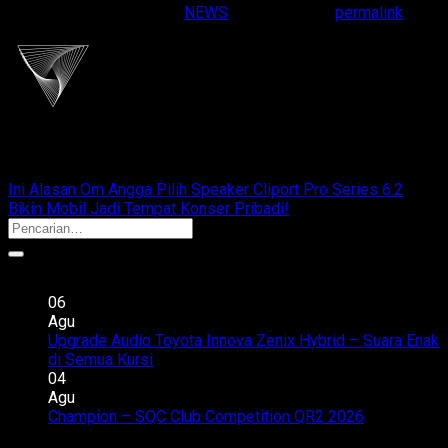
This entry was posted in
NEWS
. Bookmark the
permalink
.
cliportaudio
Ini Alasan Om Angga Pilih Speaker Cliport Pro Series 6.2
Bikin Mobil Jadi Tempat Konser Pribadi!
Recent Posts
06
Agu
Upgrade Audio Toyota Innova Zenix Hybrid – Suara Enak
pada
di Semua Kursi
Komentar Dinonaktifkan
Upgrade
04
Audio
Agu
Toyota
Champion – SQC Club Competition QR2 2026
Komentar
pada
Innova
Dinonaktifkan