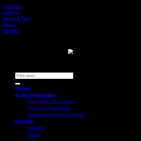
Lembang
Package
Gallery
News & Tips
About
Contact
Copyright 2026 ©
Cliport Audio
Pencarian
untuk:
Home
Audio Packages
Plugnplay Packages
Premium Packages
Soundproofing Packages
Brands
Soneris
Cliport