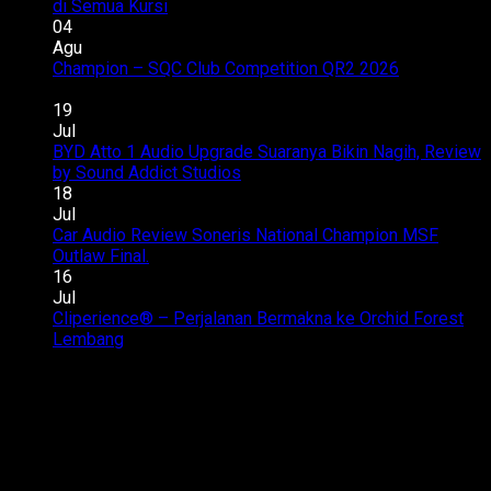
pada
di Semua Kursi
Komentar Dinonaktifkan
Upgrade
04
Audio
Agu
Toyota
Champion – SQC Club Competition QR2 2026
Komentar
pada
Innova
Dinonaktifkan
Champion
Zenix
19
–
Hybrid
Jul
SQC
–
BYD Atto 1 Audio Upgrade Suaranya Bikin Nagih, Review
Club
Suara
pada
by Sound Addict Studios
Komentar Dinonaktifkan
Competition
Enak
BYD
18
QR2
di
Atto
Jul
2026
Semua
1
Car Audio Review Soneris National Champion MSF
pada
Kursi
Audio
Outlaw Final.
Komentar Dinonaktifkan
Car
Upgrade
16
Audio
Suarany
Jul
Review
Bikin
Cliperience® – Perjalanan Bermakna ke Orchid Forest
pada
Soneris
Nagih,
Lembang
Komentar Dinonaktifkan
Cliperience®
National
Review
–
Champion
by
Perjalanan
MSF
Sound
Bermakna
Outlaw
Addict
ke
Final.
Studios
Orchid
Forest