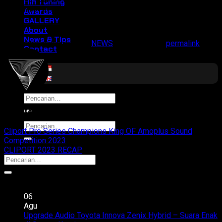
Hifi Tuning
membawa Berkah yang Melimpah Clipeople! 🎄🎅🎻🎺🎹
Awards
GALLERY
About
News & Tips
This entry was posted in
NEWS
. Bookmark the
permalink
.
Contact
Pencarian
untuk:
cliportaudio
Pencarian
Cliport Pro Series Champions King OF Amoplus Sound
untuk:
Competition 2023
CLIPORT 2023 RECAP
Recent Posts
06
Agu
Upgrade Audio Toyota Innova Zenix Hybrid – Suara Enak