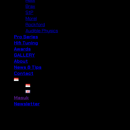
Helix
Brax
StP
Morel
Rockford
Audible Physics
Pro Series
Hifi Tuning
Awards
GALLERY
About
News & Tips
Contact
Masuk
Newsletter
Masuk