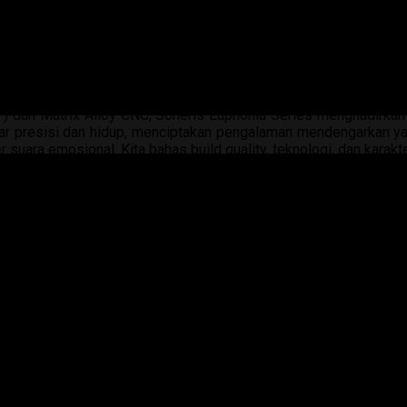
 dan Matrix Alloy CNC, Soneris Euphonia Series menghadirkan 
ngar presisi dan hidup, menciptakan pengalaman mendengarkan y
suara emosional. Kita bahas build quality, teknologi, dan karakt