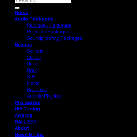
untuk:
Home
Audio Packages
Plugnplay Packages
Premium Packages
Soundproofing Packages
Brands
Soneris
Cliport
Helix
Brax
StP
Morel
Rockford
Audible Physics
Pro Series
Hifi Tuning
Awards
GALLERY
About
News & Tips