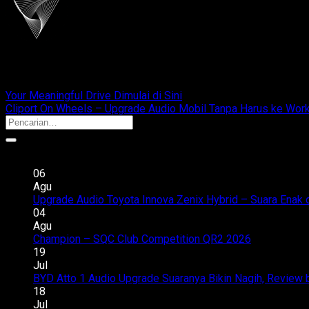
cliportaudio
Your Meaningful Drive Dimulai di Sini
Cliport On Wheels – Upgrade Audio Mobil Tanpa Harus ke Wor
Recent Posts
06
Agu
Upgrade Audio Toyota Innova Zenix Hybrid – Suara Enak 
04
Agu
Champion – SQC Club Competition QR2 2026
Komentar D
19
Jul
BYD Atto 1 Audio Upgrade Suaranya Bikin Nagih, Review 
18
Jul