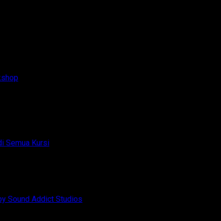
kshop
pada
di Semua Kursi
Komentar Dinonaktifkan
Upgrade
Audio
pada
Toyota
inonaktifkan
Champion
Innova
–
Zenix
SQC
Hybrid
pada
by Sound Addict Studios
Komentar Dinonaktifkan
Club
–
BYD
Competition
Suara
Atto