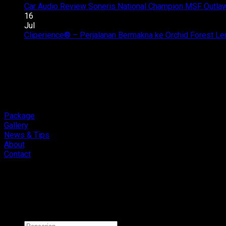
Car Audio Review Soneris National Champion MSF Outlaw 
16
Jul
Cliperience® – Perjalanan Bermakna ke Orchid Forest L
Package
Gallery
News & Tips
About
Contact
Copyright 2026 ©
Cliport Audio
Pencarian