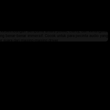
keseimbangan sempurna antara power, clarity, dan kehangatan
ang benar-benar immersif. Cocok untuk para pecinta audio yang
er suara dari masing-masing driver.