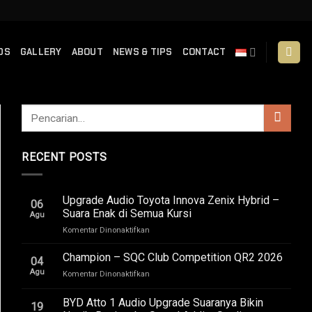
DS
GALLERY
ABOUT
NEWS & TIPS
CONTACT
RECENT POSTS
Upgrade Audio Toyota Innova Zenix Hybrid –
06
Suara Enak di Semua Kursi
Agu
pada
Komentar Dinonaktifkan
Upgrade
Audio
Champion – SQC Club Competition QR2 2026
04
Toyota
Agu
pada
Komentar Dinonaktifkan
Innova
Champion
Zenix
–
BYD Atto 1 Audio Upgrade Suaranya Bikin
Hybrid
19
SQC