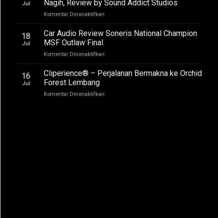
–
Nagih, Review by Sound Addict Studios
Jul
Club
Suara
pada
Komentar Dinonaktifkan
Competition
Enak
BYD
QR2
di
Atto
2026
Car Audio Review Soneris National Champion
Semua
18
1
MSF Outlaw Final.
Kursi
Jul
Audio
pada
Komentar Dinonaktifkan
Upgrade
Car
Suaranya
Audio
Cliperience® – Perjalanan Bermakna ke Orchid
Bikin
16
Review
Nagih,
Forest Lembang
Jul
Soneris
Review
pada
Komentar Dinonaktifkan
National
by
Cliperience®
Champion
Sound
–
MSF
Addict
Perjalanan
Outlaw
Studios
Bermakna
Final.
ke
Orchid
Forest
Lembang