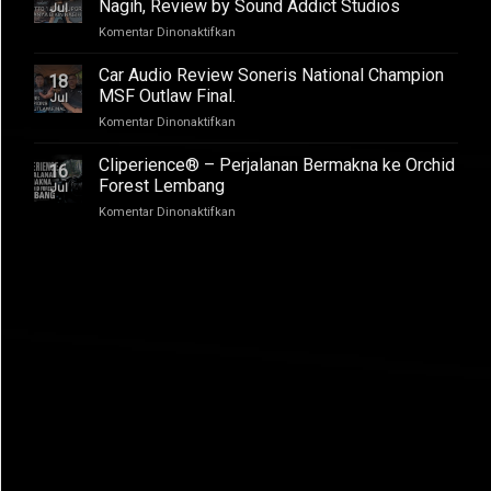
–
Nagih, Review by Sound Addict Studios
Jul
Club
Suara
pada
Komentar Dinonaktifkan
Competition
Enak
BYD
QR2
di
Atto
2026
Car Audio Review Soneris National Champion
Semua
18
1
MSF Outlaw Final.
Kursi
Jul
Audio
pada
Komentar Dinonaktifkan
Upgrade
Car
Suaranya
Audio
Cliperience® – Perjalanan Bermakna ke Orchid
Bikin
16
Review
Nagih,
Forest Lembang
Jul
Soneris
Review
pada
Komentar Dinonaktifkan
National
by
Cliperience®
Champion
Sound
–
MSF
Addict
Perjalanan
Outlaw
Studios
Bermakna
Final.
ke
Orchid
Forest
Lembang