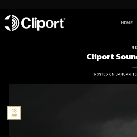
Skip
to
content
HOME
NE
Cliport Soun
POSTED ON
JANUARI 13,
13
Jan