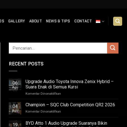
DS
GALLERY
ABOUT
NEWS & TIPS
CONTACT
RECENT POSTS
Upgrade Audio Toyota Innova Zenix Hybrid –
06
Suara Enak di Semua Kursi
Agu
pada
Komentar Dinonaktifkan
Upgrade
Audio
Champion – SQC Club Competition QR2 2026
04
Toyota
Agu
pada
Komentar Dinonaktifkan
Innova
Champion
Zenix
–
BYD Atto 1 Audio Upgrade Suaranya Bikin
Hybrid
19
SQC