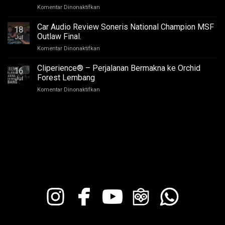
Suara
pada
Komentar Dinonaktifkan
Competition
Enak
BYD
QR2
di
Atto
2026
Car Audio Review Soneris National Champion MSF
Semua
18
1
Outlaw Final.
Kursi
Jul
Audio
pada
Komentar Dinonaktifkan
Upgrade
Car
Suaranya
Audio
Cliperience® – Perjalanan Bermakna ke Orchid
Bikin
16
Review
Nagih,
Forest Lembang
Jul
Soneris
Review
pada
Komentar Dinonaktifkan
National
by
Cliperience®
Champion
Sound
–
MSF
Addict
Perjalanan
Outlaw
Studios
Bermakna
Final.
ke
Orchid
Forest
Lembang