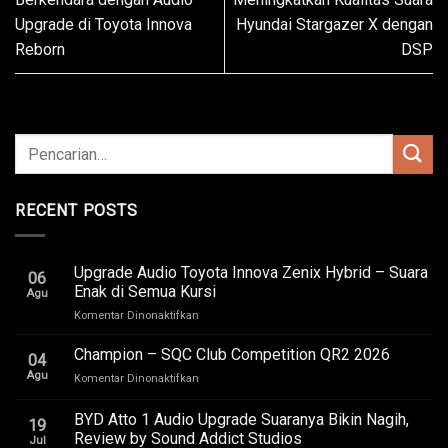
Upgrade di Toyota Innova
Hyundai Stargazer X dengan
Reborn
DSP
RECENT POSTS
Upgrade Audio Toyota Innova Zenix Hybrid – Suara
06
Enak di Semua Kursi
Agu
pada
Komentar Dinonaktifkan
Upgrade
Audio
Champion – SQC Club Competition QR2 2026
04
Toyota
Agu
pada
Komentar Dinonaktifkan
Innova
Champion
Zenix
–
BYD Atto 1 Audio Upgrade Suaranya Bikin Nagih,
Hybrid
19
SQC
–
Review by Sound Addict Studios
Jul
Club