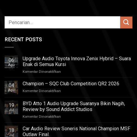
RECENT POSTS
Upgrade Audio Toyota Innova Zenix Hybrid – Suara
06
Enak di Semua Kursi
Agu
pada
Komentar Dinonaktifkan
Upgrade
Audio
Champion – SQC Club Competition QR2 2026
04
Toyota
Agu
pada
Komentar Dinonaktifkan
Innova
Champion
Zenix
–
BYD Atto 1 Audio Upgrade Suaranya Bikin Nagih,
Hybrid
19
SQC
–
Review by Sound Addict Studios
Jul
Club
Suara
pada
Komentar Dinonaktifkan
Competition
Enak
BYD
QR2
di
Atto
2026
Car Audio Review Soneris National Champion MSF
Semua
18
1
Outlaw Final.
Kursi
Jul