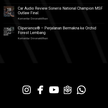
Enak
BYD
QR2
di
Atto
2026
Car Audio Review Soneris National Champion MSF
Semua
18
1
Outlaw Final.
Kursi
Jul
Audio
pada
Komentar Dinonaktifkan
Upgrade
Car
Suaranya
Audio
Cliperience® – Perjalanan Bermakna ke Orchid
Bikin
16
Review
Nagih,
Forest Lembang
Jul
Soneris
Review
pada
Komentar Dinonaktifkan
National
by
Cliperience®
Champion
Sound
–
MSF
Addict
Perjalanan
Outlaw
Studios
Bermakna
Final.
ke
Orchid
Forest
Lembang