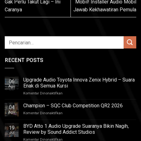
Gak Perlu Takut Lagi – Ini
Mobil! Installer Audio Mobil
Caranya
Jawab Kekhawatiran Pemula
RECENT POSTS
Upgrade Audio Toyota Innova Zenix Hybrid – Suara
06
Enak di Semua Kursi
Agu
pada
Komentar Dinonaktifkan
Upgrade
Audio
Champion – SQC Club Competition QR2 2026
04
Toyota
Agu
pada
Komentar Dinonaktifkan
Innova
Champion
Zenix
–
BYD Atto 1 Audio Upgrade Suaranya Bikin Nagih,
Hybrid
19
SQC
–
Review by Sound Addict Studios
Jul
Club
Suara
pada
Komentar Dinonaktifkan
Competition