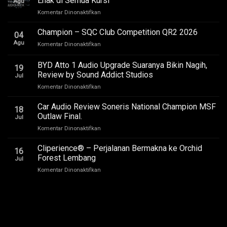
Enak di Semua Kursi
Agu
pada
Komentar Dinonaktifkan
Upgrade
Audio
Champion – SQC Club Competition QR2 2026
04
Toyota
Agu
pada
Komentar Dinonaktifkan
Innova
Champion
Zenix
–
BYD Atto 1 Audio Upgrade Suaranya Bikin Nagih,
Hybrid
19
SQC
–
Review by Sound Addict Studios
Jul
Club
Suara
pada
Komentar Dinonaktifkan
Competition
Enak
BYD
QR2
di
Atto
2026
Car Audio Review Soneris National Champion MSF
Semua
18
1
Outlaw Final.
Kursi
Jul
Audio
pada
Komentar Dinonaktifkan
Upgrade
Car
Suaranya
Audio
Cliperience® – Perjalanan Bermakna ke Orchid
Bikin
16
Review
Nagih,
Forest Lembang
Jul
Soneris
Review
pada
Komentar Dinonaktifkan
National
by
Cliperience®
Champion
Sound
–
MSF
Addict
Perjalanan
Outlaw
Studios
Bermakna
Final.
ke
Orchid