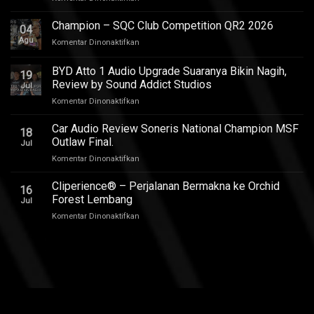
Upgrade
Audio
Champion – SQC Club Competition QR2 2026
04
Toyota
Agu
pada
Komentar Dinonaktifkan
Innova
Champion
Zenix
–
BYD Atto 1 Audio Upgrade Suaranya Bikin Nagih,
Hybrid
19
SQC
–
Review by Sound Addict Studios
Jul
Club
Suara
pada
Komentar Dinonaktifkan
Competition
Enak
BYD
QR2
di
Atto
2026
Car Audio Review Soneris National Champion MSF
Semua
18
1
Outlaw Final.
Kursi
Jul
Audio
pada
Komentar Dinonaktifkan
Upgrade
Car
Suaranya
Audio
Cliperience® – Perjalanan Bermakna ke Orchid
Bikin
16
Review
Nagih,
Forest Lembang
Jul
Soneris
Review
pada
Komentar Dinonaktifkan
National
by
Cliperience®
Champion
Sound
–
MSF
Addict
Perjalanan
Outlaw
Studios
Bermakna
Final.
ke
Orchid
Forest
Lembang