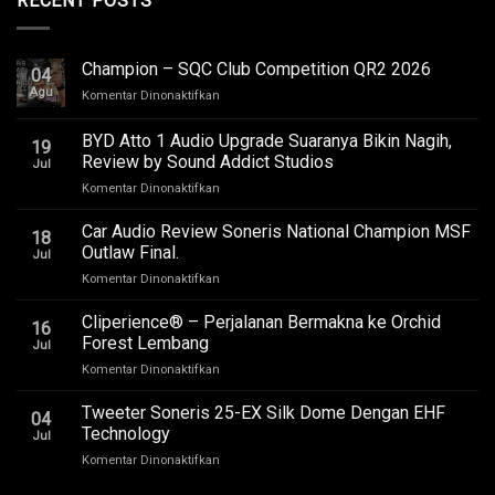
RECENT POSTS
Champion – SQC Club Competition QR2 2026
04
Agu
pada
Komentar Dinonaktifkan
Champion
–
BYD Atto 1 Audio Upgrade Suaranya Bikin Nagih,
19
SQC
Review by Sound Addict Studios
Jul
Club
pada
Komentar Dinonaktifkan
Competition
BYD
QR2
Atto
2026
Car Audio Review Soneris National Champion MSF
18
1
Outlaw Final.
Jul
Audio
pada
Komentar Dinonaktifkan
Upgrade
Car
Suaranya
Audio
Cliperience® – Perjalanan Bermakna ke Orchid
Bikin
16
Review
Nagih,
Forest Lembang
Jul
Soneris
Review
pada
Komentar Dinonaktifkan
National
by
Cliperience®
Champion
Sound
–
Tweeter Soneris 25-EX Silk Dome Dengan EHF
MSF
Addict
04
Perjalanan
Outlaw
Technology
Studios
Jul
Bermakna
Final.
pada
Komentar Dinonaktifkan
ke
Tweeter
Orchid