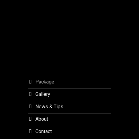
Soneris
Forest
25-
Lembang
EX
Silk
Dome
Dengan
EHF
Technology
Package
Gallery
News & Tips
About
Contact